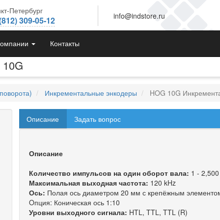
кт-Петербург
info@indstore.ru
(812) 309-05-12
компании
Контакты
 10G
поворота)
Инкрементальные энкодеры
HOG 10G Инкремента
Описание
Задать вопрос
Описание
Количество импульсов на один оборот вала:
1 - 2,500
Максимальная выходная частота:
120 kHz
Ось:
Полая ось диаметром 20 мм с крепёжным элементо
Oпция: Коническая ось 1:10
Уровни выходного сигнала:
HTL, TTL, TTL (R)