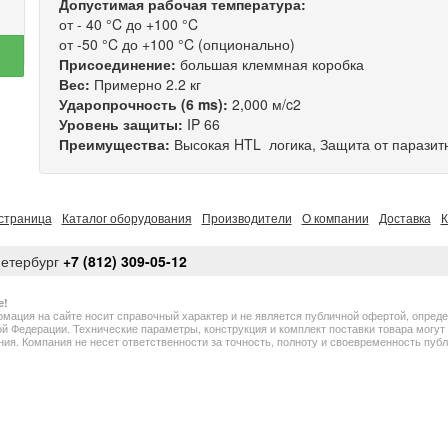
Допустимая рабочая температура:
от - 40 °C до +100 °C
от -50 °C до +100 °C (опционально)
Присоединение:
большая клеммная коробка
Вес:
Примерно 2.2 кг
Ударопрочность (6 ms):
2,000 м/c2
Уровень защиты:
IP 66
Преимущества:
Высокая HTL логика, Защита от паразитн
страница
Каталог оборудования
Производители
О компании
Доставка
К
Петербург
+7 (812) 309-05-12
е!
мация на сайте носит справочный характер и не является публичной офертой, опред
й Федерации. Технические параметры, конструкция и комплект поставки товара могу
ия. Компания не несет ответственности за точность, полноту и своевременность пу