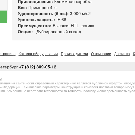
Присоединение:
Клеммная коробка
Вес:
Примерно 4 кг
Ударопрочность (6 ms):
3,000 м/c2
Уровень защиты:
IP 66
Преимущество:
Высокая HTL логика
Опция:
Дублированный выход
страница
Каталог оборудования
Производители
О компании
Доставка
К
Петербург
+7 (812) 309-05-12
е!
мация на сайте носит справочный характер и не является публичной офертой, опред
й Федерации. Технические параметры, конструкция и комплект поставки товара могу
ия. Компания не несет ответственности за точность, полноту и своевременность пу