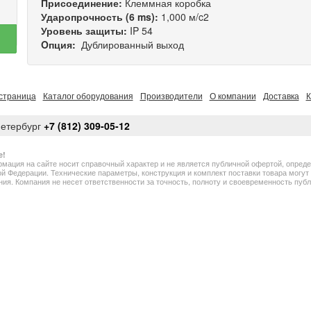
Присоединение:
Клеммная коробка
Ударопрочность (6 ms):
1,000 м/c2
Уровень защиты:
IP 54
Oпция:
Дублированный выход
страница
Каталог оборудования
Производители
О компании
Доставка
К
Петербург
+7 (812) 309-05-12
е!
мация на сайте носит справочный характер и не является публичной офертой, опред
й Федерации. Технические параметры, конструкция и комплект поставки товара могу
ия. Компания не несет ответственности за точность, полноту и своевременность пу