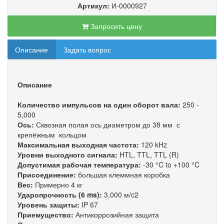
Артикул:
И-0000927
Запросить цену
Описание
Задать вопрос
Описание
Количество импульсов на один оборот вала:
250 -
5,000
Ось:
Сквозная полая ось диаметром до 38 мм с
крепёжным кольцом
Максимальная выходная частота:
120 kHz
Уровни выходного сигнала:
HTL, TTL, TTL (R)
Допустимая рабочая температура:
-30 °C to +100 °C
Присоединение:
большая клеммная коробка
Вес:
Примерно 4 кг
Ударопрочность (6 ms):
3,000 м/c2
Уровень защиты:
IP 67
Приемущество:
Антикоррозийная защита