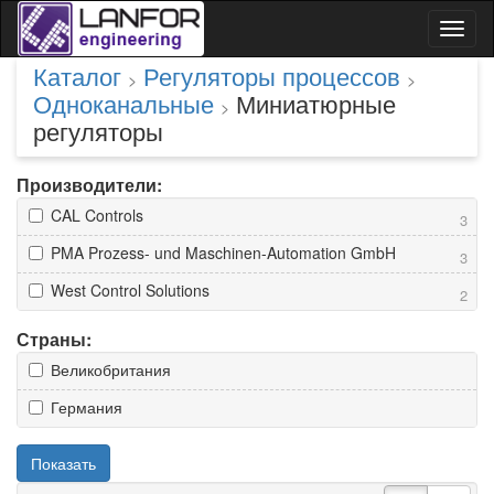
Toggl
naviga
Каталог
Регуляторы процессов
>
>
Одноканальные
Миниатюрные
>
регуляторы
Производители:
CAL Controls
3
PMA Prozess- und Maschinen-Automation GmbH
3
West Control Solutions
2
Страны:
Великобритания
Германия
Показать