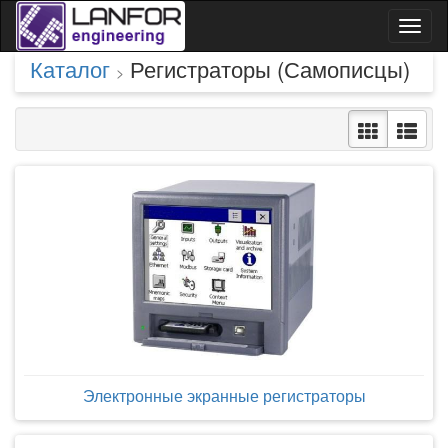
Toggl
naviga
Каталог
Регистраторы (Самописцы)
>
Электронные экранные регистраторы